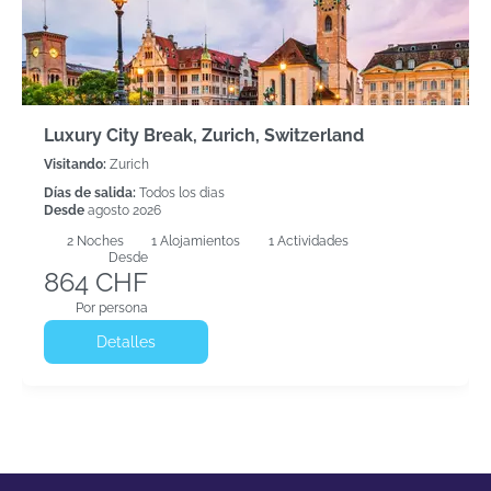
Luxury City Break, Zurich, Switzerland
Visitando:
Zurich
Días de salida:
Todos los dias
Desde
agosto 2026
2
Noches
1 Alojamientos
1 Actividades
Desde
864 CHF
Por persona
Detalles