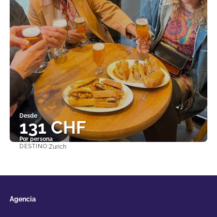
Desde
131 CHF
Por persona
DESTINO:
Zurich
Ver
Agencia