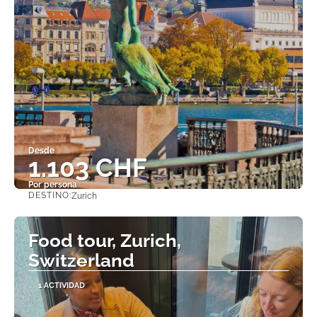
Desde
1.103 CHF
Por persona
DESTINO:
Zurich
Ver
Food tour, Zurich,
Switzerland
1 ACTIVIDAD