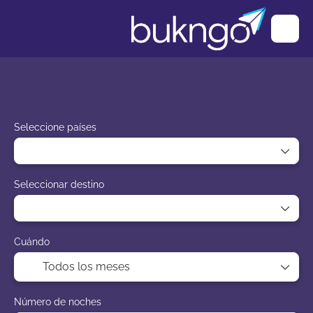
Paquetes
"Ark" Trip Planner
AI Trips
Seleccione países
Seleccionar destino
Cuándo
Número de noches