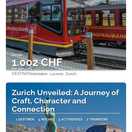
Desde
1.002 CHF
Por persona
DESTINOS
Interlaken · Lucerna · Zurich
Ver
Zurich Unveiled: A Journey of
Craft, Character and
Connection
1 DESTINOS
5 NOCHES
5 ACTIVIDADES
2 TRANSFERS