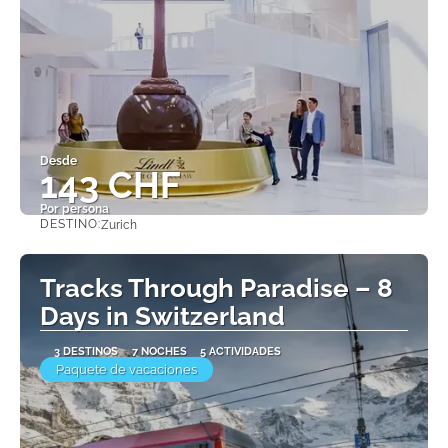
Desde
143 CHF
Por persona
DESTINO:
Zurich
Ver
Tracks Through Paradise – 8
Days in Switzerland
3 DESTINOS
7 NOCHES
5 ACTIVIDADES
Paquete de vacaciones